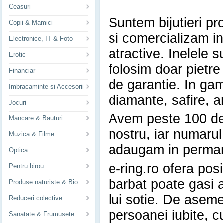
Ceasuri
Suntem bijutieri pro
Copii & Mamici
si comercializam in
Electronice, IT & Foto
atractive. Inelele s
Erotic
folosim doar pietre 
Financiar
de garantie. In gam
Imbracaminte si Accesorii
diamante, safire, a
Jocuri
Avem peste 100 de 
Mancare & Bauturi
nostru, iar numarul
Muzica & Filme
adaugam in perman
Optica
e-ring.ro ofera posib
Pentru birou
barbat poate gasi ai
Produse naturiste & Bio
lui sotie. De aseme
Reduceri colective
persoanei iubite, 
Sanatate & Frumusete