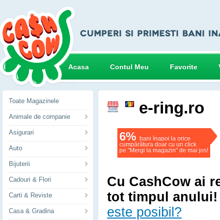
Acasa
Contul Meu
Favorite
Toate Magazinele
e-ring.ro
Animale de companie
Asigurari
6%
bani înapoi la orice
cumpărătura doar cu un click
Auto
pe "Mergi la magazin" de mai jos!
Bijuterii
Cu CashCow ai r
Cadouri & Flori
tot timpul anului!
Carti & Reviste
este posibil?
Casa & Gradina