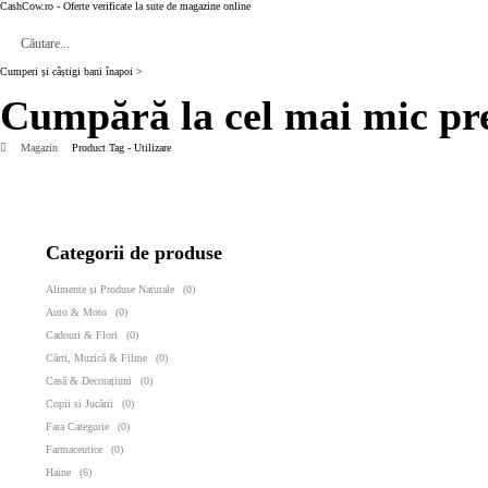
CashCow.ro - Oferte verificate la sute de magazine online
Cumperi și câștigi bani înapoi >
Cumpără la cel mai mic pr
Magazin
Product Tag - Utilizare
Categorii de produse
Alimente și Produse Naturale
(0)
Auto & Moto
(0)
Cadouri & Flori
(0)
Cărti, Muzică & Filme
(0)
Casă & Decorațiuni
(0)
Copii si Jucării
(0)
Fara Categorie
(0)
Farmaceutice
(0)
Haine
(6)