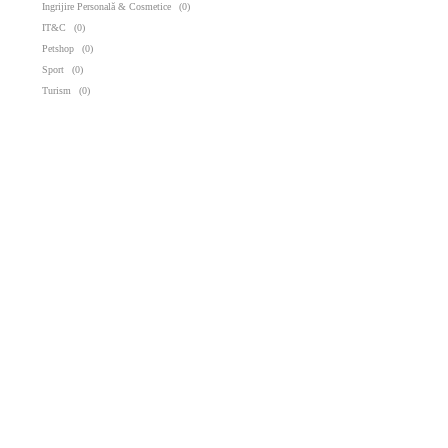
Ingrijire Personală & Cosmetice
(0)
IT&C
(0)
Petshop
(0)
Sport
(0)
Turism
(0)