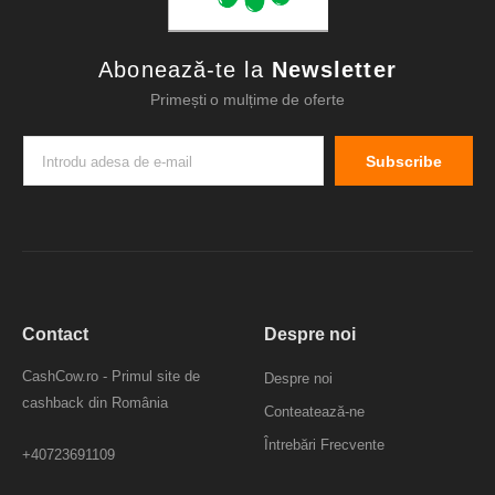
Abonează-te la
Newsletter
Primești o mulțime de oferte
Subscribe
Contact
Despre noi
CashCow.ro - Primul site de
Despre noi
cashback din România
Conteatează-ne
Întrebări Frecvente
+40723691109