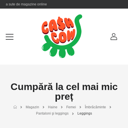
te la sute de magazine online
Cumpără la cel mai mic
preț
Magazin
Haine
Femei
Îmbrăcăminte
Pantaloni şi leggings
Leggings