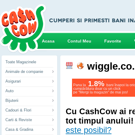
Acasa
Contul Meu
Favorite
Toate Magazinele
wiggle.co
Animale de companie
Asigurari
1.8%
Pana la
bani înapoi la ori
cumpărătura doar cu un click
Auto
pe "Mergi la magazin" de mai jos!
Bijuterii
Cu CashCow ai r
Cadouri & Flori
tot timpul anului!
Carti & Reviste
este posibil?
Casa & Gradina