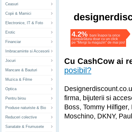
Ceasuri
Copii & Mamici
designerdis
Electronice, IT & Foto
Erotic
4.2%
bani înapoi la orice
cumpărătura doar cu un click
Financiar
pe "Mergi la magazin" de mai jos!
Imbracaminte si Accesorii
Cu CashCow ai red
Jocuri
posibil?
Mancare & Bauturi
Muzica & Filme
Designerdiscount.co.u
Optica
firma, bijuterii si acc
Pentru birou
Boss, Tommy Hilfiger,
Produse naturiste & Bio
Moschino, DKNY, Paul S
Reduceri colective
Sanatate & Frumusete