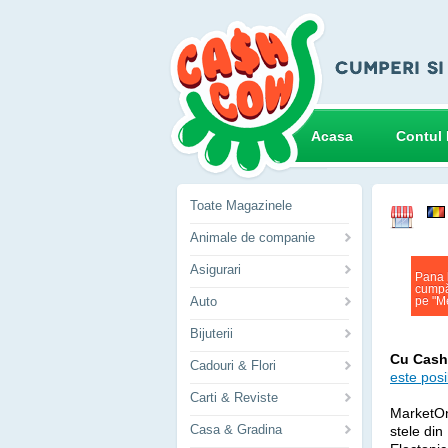
Acasa
Contul
Toate Magazinele
Animale de companie
Asigurari
Pana 
cumpă
Auto
pe "Me
Bijuterii
Cu CashC
Cadouri & Flori
este posi
Carti & Reviste
MarketOn
Casa & Gradina
stele di