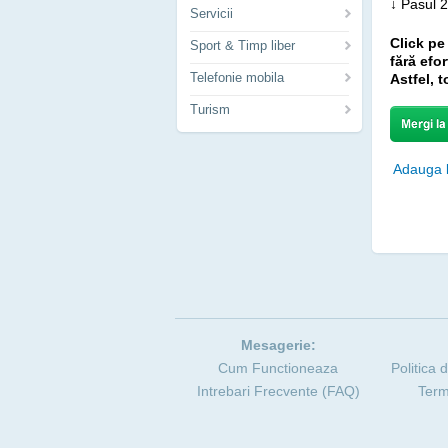
↓ Pasul 2
Servicii
Click pe
Sport & Timp liber
fără efo
Telefonie mobila
Astfel, 
Turism
Adauga l
Mesagerie:
Cum Functioneaza
Politica 
Intrebari Frecvente (FAQ)
Term