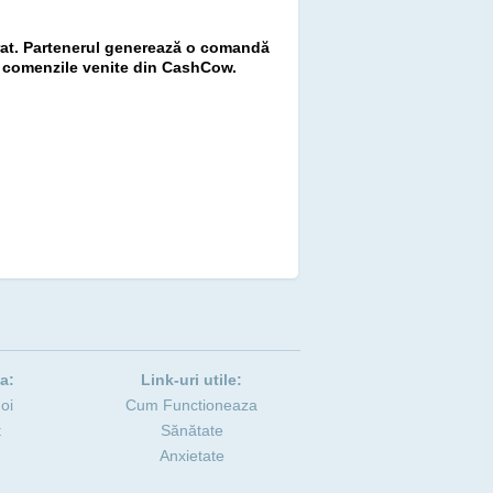
ărat. Partenerul generează o comandă
te comenzile venite din CashCow.
a:
Link-uri utile:
oi
Cum Functioneaza
t
Sănătate
Anxietate