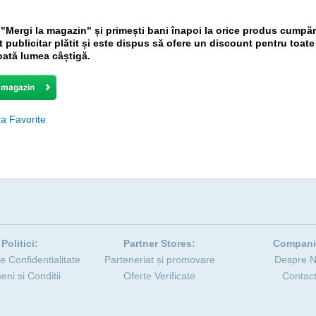
 "Mergi la magazin" și primești bani înapoi la orice produs cump
rt publicitar plătit și este dispus să ofere un discount pentru toa
toată lumea câștigă.
a Favorite
Politici:
Partner Stores:
Compani
de Confidentialitate
Parteneriat și promovare
Despre N
eni si Conditii
Oferte Verificate
Contac