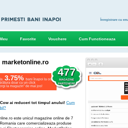
Înregistrare cu ema
 Meu
Favorite
Vouchere
Cum Functioneaza
marketonline.ro
477
3.75%
la
bani înapoi la orice
MAGAZINE
rătura doar cu un click
PARTENERE
rgi la magazin" de mai jos!
ow ai reduceri tot timpul anului!
Cum
bil?
line.ro este unicul magazine online de 7
n Romania care comercializeaza produse