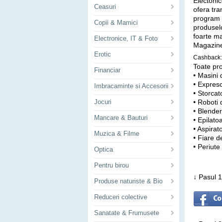
Electonic
Ceasuri
ofera tra
program d
Copii & Mamici
produselo
foarte m
Electronice, IT & Foto
Magazine
Erotic
Cashback:
Toate pr
Financiar
• Masini 
• Expres
Imbracaminte si Accesorii
• Storcat
Jocuri
• Roboti
• Blende
Mancare & Bauturi
• Epilat
• Aspira
Muzica & Filme
• Fiare d
• Periute
Optica
Pentru birou
↓ Pasul 1
Produse naturiste & Bio
Reduceri colective
Sanatate & Frumusete