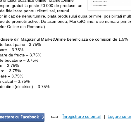
e si Electrocasnice online. MarketOnline
nsport gratuit la peste 20.000 de produse, un
e fidelizare pentru clientii sai, returul
r in caz de nemultumire, plata produsului dupa primire, posibilitati mul
are de promotii active. De asemenea, MarketOnine.ro se numara printr
lor Online din Romania).
odusele din Magazinul MarketOnline beneficiaza de comision de 1.5%
de facut paine - 3.75%
oare – 3.75%
oare de fructe – 3.75%
 de bucatarie – 3.75%
re – 3.75%
oare – 3.75%
toare – 3.75%
e calcat – 3.75%
 de dinti (electrice) – 3.75%
sau
Înregistrare cu email
|
Logare cu us